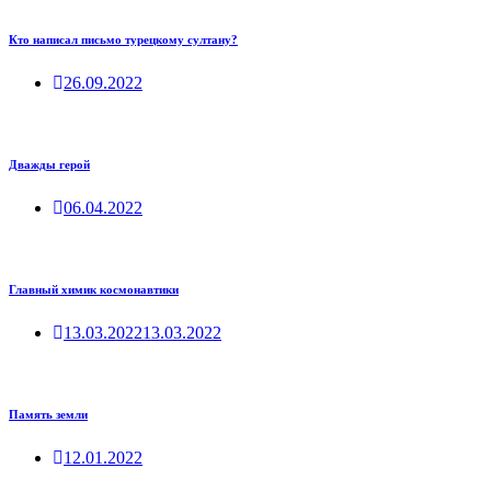
Кто написал письмо турецкому султану?
26.09.2022
Дважды герой
06.04.2022
Главный химик космонавтики
13.03.2022
13.03.2022
Память земли
12.01.2022