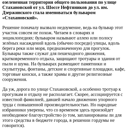
озелененная территория общего пользования по улице
Стахановской от ул. Шоссе Нефтяников до ул. им.
Дзержинского стала именоваться бульваром
«Стахановский».
Решение поначалу вызвало недоумение, ведь на бульвар этот
участок совсем не похож. Читаем в словарях и
энциклопедиях: бульваром называют аллею или полосу
зелёных насаждений вдоль (обычно посреди) улицы, вдоль
берега реки или моря, предназначенную для прогулок.
Бульвары также служат для пешеходного движения,
кратковременного отдыха, защищают тротуары и здания от
пыли и шума. На бульварах размещают памятники и
скульптуры, фонтаны, детские и спортивные площадки, кафе,
торговые киоски, а также храмы и другие религиозные
сооружения.
Да уж, дорога по улице Стахановской, а особенно тротуар к
прогулкам и отдыху не располагает. Скорее, ассоциируется с
известной фамилией, давшей начало движению упорного
труда с повышенной производительностью. Но народные
избранники уверены, что со временем здесь произойдет
необходимое благоустройство (о том, запланированы ли для
этого средства в бюджете города, в решении гордумы не
говорится).