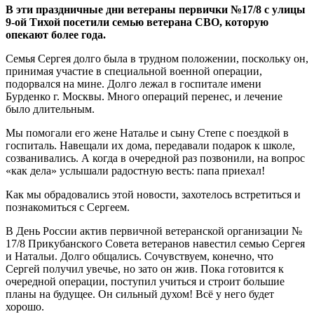
В эти праздничные дни ветераны первички №17/8 с улицы
9-ой Тихой посетили семью ветерана СВО, которую
опекают более года.
Семья Сергея долго была в трудном положении, поскольку он,
принимая участие в специальной военной операции,
подорвался на мине. Долго лежал в госпитале имени
Бурденко г. Москвы. Много операций перенес, и лечение
было длительным.
Мы помогали его жене Наталье и сыну Степе с поездкой в
госпиталь. Навещали их дома, передавали подарок к школе,
созванивались. А когда в очередной раз позвонили, на вопрос
«как дела» услышали радостную весть: папа приехал!
Как мы обрадовались этой новости, захотелось встретиться и
познакомиться с Сергеем.
В День России актив первичной ветеранской организации №
17/8 Прикубанского Совета ветеранов навестил семью Сергея
и Натальи. Долго общались. Сочувствуем, конечно, что
Сергей получил увечье, но зато он жив. Пока готовится к
очередной операции, поступил учиться и строит большие
планы на будущее. Он сильный духом! Всё у него будет
хорошо.