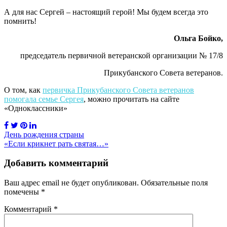
А для нас Сергей – настоящий герой! Мы будем всегда это
помнить!
Ольга Бойко,
председатель первичной ветеранской организации № 17/8
Прикубанского Совета ветеранов.
О том, как
первичка Прикубанского Совета ветеранов
помогала семье Сергея
, можно прочитать на сайте
«Одноклассники»
Навигация
День рождения страны
«Если крикнет рать святая…»
по
записям
Добавить комментарий
Ваш адрес email не будет опубликован.
Обязательные поля
помечены
*
Комментарий
*