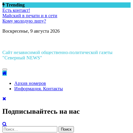
Перейти
Trending
к
Есть контакт!
содержимому
Майский в печати и в сети
Кому молодую липу?
Воскресенье, 9 августа 2026
Сайт независимой общественно-политической газеты
"Северный NEWS"
Архив номеров
Информация. Контакты
Подписывайтесь на нас
Найти: