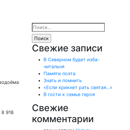
Найти:
Свежие записи
В Северном будет изба-
читальня
Памяти поэта
Знать и помнить
 водоёма
«Если крикнет рать святая…»
В гости к семье героя
Свежие
 8 918
комментарии