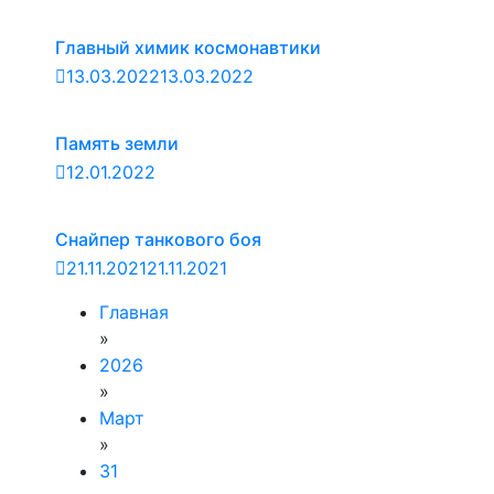
Главный химик космонавтики
13.03.2022
13.03.2022
Память земли
12.01.2022
Снайпер танкового боя
21.11.2021
21.11.2021
Главная
»
2026
»
Март
»
31