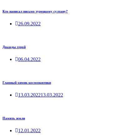
Кто написал письмо турецкому султану?
26.09.2022
Дважды герой
06.04.2022
Главный химик космонавтики
13.03.2022
13.03.2022
Память земли
12.01.2022