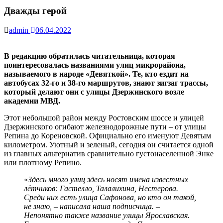
Дважды герой
admin
06.04.2022
В редакцию обратилась читательница, которая
поинтересовалась названиями улиц микрорайона,
называемого в народе «Девяткой». Те, кто ездит на
автобусах 32-го и 38-го маршрутов, знают зигзаг трассы,
который делают они с улицы Дзержинского возле
академии МВД.
Этот небольшой район между Ростовским шоссе и улицей
Дзержинского огибают железнодорожные пути – от улицы
Репина до Кореновской. Официально его именуют Девятым
километром. Уютный и зеленый, сегодня он считается одной
из главных альтернатив сравнительно густонаселенной Энке
или плотному Репино.
«
Здесь много улиц здесь носят имена известных
лётчиков: Гастелло, Талалихина, Нестерова.
Среди них есть улица Сафонова, но кто он такой,
не знаю, – написала наша подписчица. –
Непонятно также название улицы Ярославская.