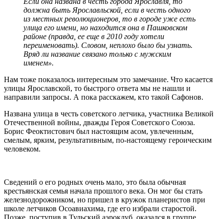
Если она названа в честь города Ярославля, то
должна быть Ярославльской, если в честь одного
из местных революционеров, то в городе уже есть
улица его имени, но находится она в Пашковском
районе (правда, ее еще в 2010 году хотели
переименовать). Словом, неплохо было бы узнать.
Вряд ли название связано только с мужским
именем».
Нам тоже показалось интересным это замечание. Что касается
улицы Ярославской, то быстрого ответа мы не нашли и
направили запросы. А пока расскажем, кто такой Сафонов.
Названа улица в честь советского летчика, участника Великой
Отечественной войны, дважды Героя Советского Союза.
Борис Феоктистович был настоящим асом, увлеченным,
смелым, ярким, результативным, по-настоящему героическим
человеком.
Сведений о его родных очень мало, это была обычная
крестьянская семья начала прошлого века. Он мог бы стать
железнодорожником, но пришел в кружок планеристов при
школе летчиков Осоавиахима, где его избрали старостой.
Позже, поступив в Тульский аэроклуб, оказался в группе