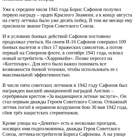
Уже к середине июля 1941 года Борис Сафонов получил
первую награду – орден Красного Знамени, а к концу августа
на счету летчика было уже десять побед. В том же месяце ему
присвоили звание Героя Советского Союза.
И в условиях боевых действий Сафонов постоянно
продолжал учиться. На своем И-16 Сафонов совершил 109
боевых вылетов и сбил 17 вражеских самолетов, а потом
первый на Северном флоте, в сентябре 1941 года, освоил
новый истребитель «Харрикейн». Позже пересел на
«Киттихаук». Для него было важно понимать все
возможности боевой техники, чтобы использовать ее с
максимальной эффективностью.
В числе пяти советских летчиков в 1942 году Сафонов был
награжден высшей авиационной наградой Англии –
серебряным крестом «За выдающиеся летные заслуги». Он
стал первым дважды Героем Советского Союза. Отважный
летчик погиб в неравном воздушном бою 30 мая 1942 года,
сбив трёх нацистских стервятников.
Кроме улицы на «Девятке» есть и несколько проездов,
носящих имя подполковника, дважды Героя Советского
Союза, летчика-истребителя Бориса Сафонова. А на улице