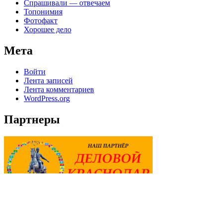
Спрашивали — отвечаем
Топонимия
Фотофакт
Хорошее дело
Мета
Войти
Лента записей
Лента комментариев
WordPress.org
Партнеры
© Все права защищены 2021 Тема: intimate, автор
Template Sell
.