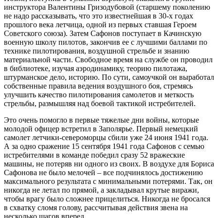
инструктора Валентины Гризодубовой (старшему поколению
не надо рассказывать, что это известнейшая в 30-х годах
прошлого века летчица, одной из первых ставшая Героем
Советского союза). Затем Сафонов поступает в Качинскую
военную школу пилотов, закончив ее с лучшими баллами по
технике пилотирования, воздушной стрельбе и знанию
материальной части. Свободное время на службе он проводил
в библиотеке, изучая аэродинамику, теорию пилотажа,
штурманское дело, историю. По сути, самоучкой он выработал
собственные правила ведения воздушного боя, стремясь
улучшить качество пилотирования самолетов и меткость
стрельбы, размышляя над боевой тактикой истребителей.
Это очень помогло в первые тяжелые дни войны, которые
молодой офицер встретил в Заполярье. Первый немецкий
самолет летчики-североморцы сбили уже 24 июня 1941 года.
А за одно сражение 15 сентября 1941 года Сафонов с семью
истребителями в команде победил сразу 52 вражеские
машины, не потеряв ни одного из своих. В воздухе для Бориса
Сафонова не было мелочей – все подчинялось достижению
максимального результата с минимальными потерями. Так, он
никогда не летал по прямой, а закладывал крутые виражи,
чтобы врагу было сложнее прицелиться. Никогда не бросался
в схватку сломя голову, рассчитывая действия звена на
несколько шагов вперед.