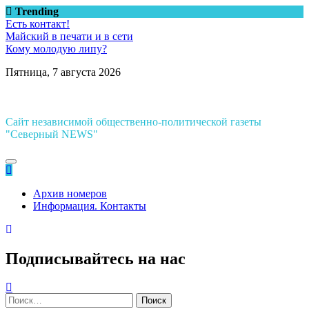
Перейти
Trending
к
Есть контакт!
содержимому
Майский в печати и в сети
Кому молодую липу?
Пятница, 7 августа 2026
Сайт независимой общественно-политической газеты
"Северный NEWS"
Архив номеров
Информация. Контакты
Подписывайтесь на нас
Найти: