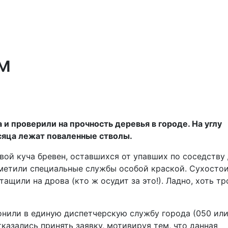
м
и проверили на прочность деревья в городе. На углу
сяца лежат поваленные стволы.
вой куча бревен, оставшихся от упавших по соседству 
ометили специальные службы особой краской. Сухостои
ащили на дрова (кто ж осудит за это!). Ладно, хоть тр
онили в единую диспетчерскую службу города (050 или
казались принять заявку, мотивируя тем, что данная