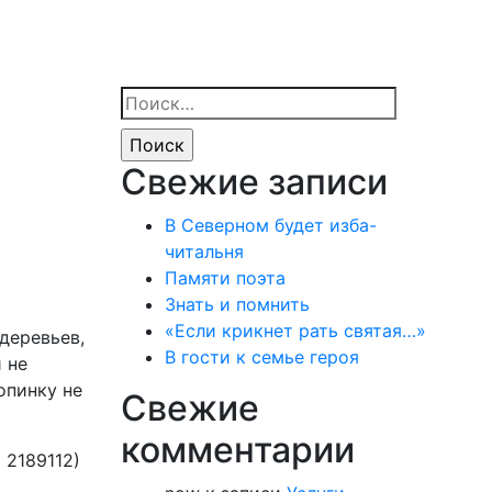
Найти:
Свежие записи
В Северном будет изба-
читальня
Памяти поэта
Знать и помнить
«Если крикнет рать святая…»
деревьев,
В гости к семье героя
 не
опинку не
Свежие
комментарии
 2189112)