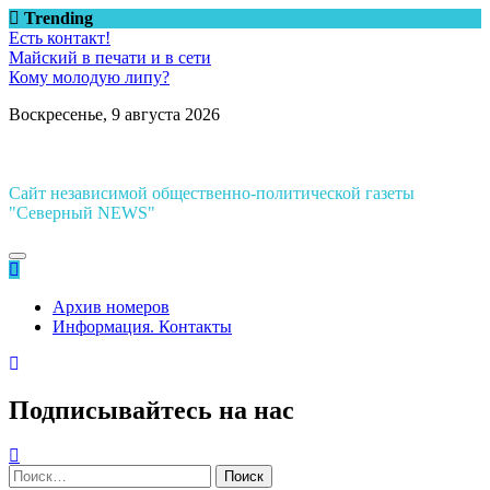
Перейти
Trending
к
Есть контакт!
содержимому
Майский в печати и в сети
Кому молодую липу?
Воскресенье, 9 августа 2026
Сайт независимой общественно-политической газеты
"Северный NEWS"
Архив номеров
Информация. Контакты
Подписывайтесь на нас
Найти: