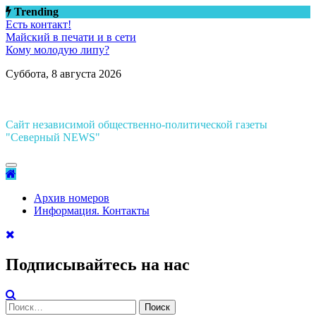
Перейти
Trending
к
Есть контакт!
содержимому
Майский в печати и в сети
Кому молодую липу?
Суббота, 8 августа 2026
Сайт независимой общественно-политической газеты
"Северный NEWS"
Архив номеров
Информация. Контакты
Подписывайтесь на нас
Найти: