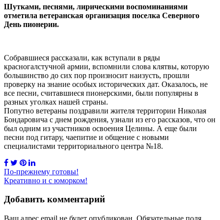
Шутками, песнями, лирическими воспоминаниями
отметила ветеранская организация поселка Северного
День пионерии.
Собравшиеся рассказали, как вступали в ряды
красногалстучной армии, вспомнили слова клятвы, которую
большинство до сих пор произносит наизусть, прошли
проверку на знание особых исторических дат. Оказалось, не
все песни, считавшиеся пионерскими, были популярны в
разных уголках нашей страны.
Попутно ветераны поздравили жителя территории Николая
Бондаровича с днем рождения, узнали из его рассказов, что он
был одним из участников освоения Целины. А еще были
песни под гитару, чаепитие и общение с новыми
специалистами территориального центра №18.
Навигация
По-прежнему готовы!
Креативно и с юморком!
по
записям
Добавить комментарий
Ваш адрес email не будет опубликован.
Обязательные поля