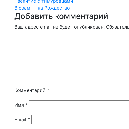
Навигация
Чаепитие с тимуровцами
В храм — на Рождество
по
Добавить комментарий
записям
Ваш адрес email не будет опубликован.
Обязател
Комментарий
*
Имя
*
Email
*