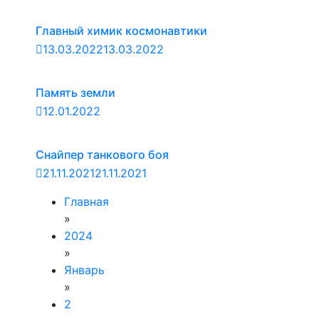
Главный химик космонавтики
13.03.2022
13.03.2022
Память земли
12.01.2022
Снайпер танкового боя
21.11.2021
21.11.2021
Главная
»
2024
»
Январь
»
2