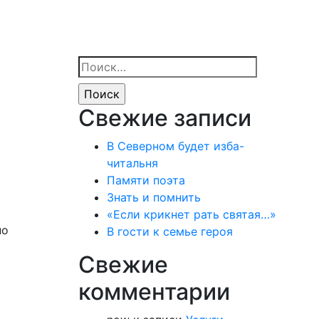
Найти:
Свежие записи
В Северном будет изба-
читальня
Памяти поэта
Знать и помнить
«Если крикнет рать святая…»
но
В гости к семье героя
Свежие
комментарии