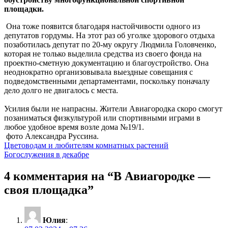
площадки.
Она тоже появится благодаря настойчивости одного из
депутатов гордумы. На этот раз об уголке здорового отдыха
позаботилась депутат по 20-му округу Людмила Головченко,
которая не только выделила средства из своего фонда на
проектно-сметную документацию и благоустройство. Она
неоднократно организовывала выездные совещания с
подведомственными департаментами, поскольку поначалу
дело долго не двигалось с места.
Усилия были не напрасны. Жители Авиагородка скоро смогут
позаниматься физкультурой или спортивными играми в
любое удобное время возле дома №19/1.
фото Александра Руссина.
Навигация
Цветоводам и любителям комнатных растений
Богослужения в декабре
по
записям
4 комментария на “
В Авиагородке —
своя площадка
”
Юлия
: