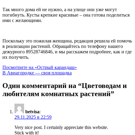
Так много дома ей не нужно, а на улице они уже могут
погибнуть. Кусты крепкие красивые – она готова поделиться
ими с желающими.
Поскольку это пожилая женщина, редакция решила ей помочь
в реализации растений. Обращайтесь по телефону нашего
дежурного 89528746846, и мы расскажем подробнее, как и где
их получить.
Навигация
Посмотрите на «Острый карандаш»
В Авиагородке — своя площадка
по
записям
Один комментарий на “
Цветоводам и
любителям комнатных растений
”
betvisa
:
29.11.2025 в 22:59
Very nice post. I certainly appreciate this website.
Stick with it!