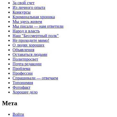
За свой счет
Из личного опыта
Конкурсы
Криминальная хроника
Мы здесь живем
Мы писали — нам ответили
Народ и власть
Наш "Бессмертный полк"
Не проходите мимо!
О людях хороших
Объявления
Оставаться людьми
Политпросвет
Почта редакции
Проблема
Профессии
Спрашивали — отвечаем
Топонимия
Фотофакт
Хорошее дело
Мета
Войти