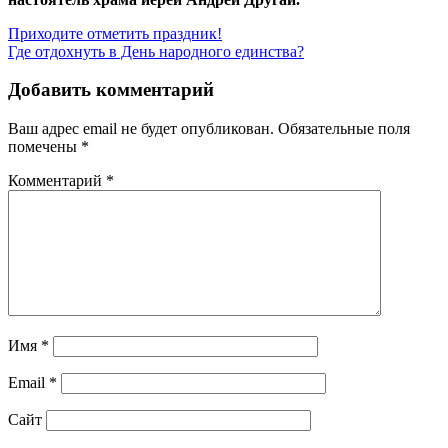
Навигация
Приходите отметить праздник!
Где отдохнуть в День народного единства?
по
записям
Добавить комментарий
Ваш адрес email не будет опубликован.
Обязательные поля
помечены
*
Комментарий
*
Имя
*
Email
*
Сайт