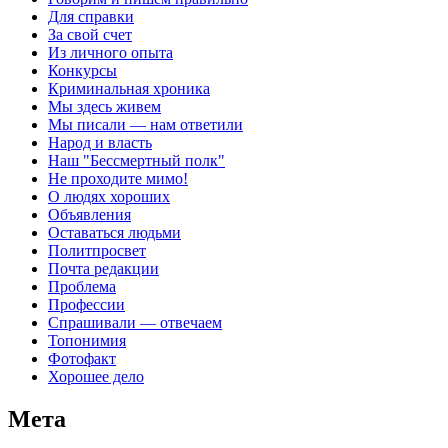
Для справки
За свой счет
Из личного опыта
Конкурсы
Криминальная хроника
Мы здесь живем
Мы писали — нам ответили
Народ и власть
Наш "Бессмертный полк"
Не проходите мимо!
О людях хороших
Объявления
Оставаться людьми
Политпросвет
Почта редакции
Проблема
Профессии
Спрашивали — отвечаем
Топонимия
Фотофакт
Хорошее дело
Мета