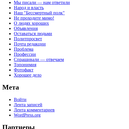
Мы писали — нам ответили
Народ и власть
Наш "Бессмертный полк"
Не проходите мимо!
О людях хороших
Объявления
Оставаться людьми
Политпросвет
Почта редакции
Проблема
Профессии
Спрашивали — отвечаем
Топонимия
Фотофакт
Хорошее дело
Мета
Войти
Лента записей
Лента комментариев
WordPress.org
Партнеры