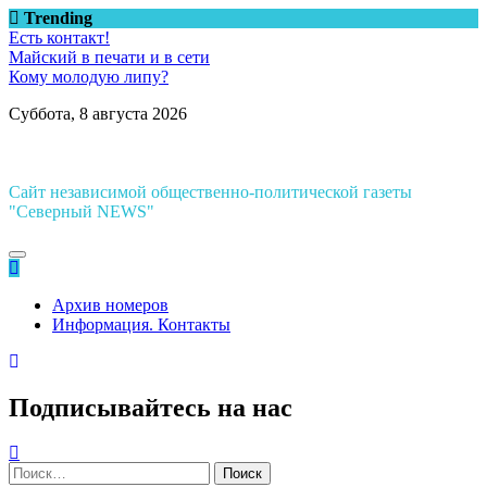
Перейти
Trending
к
Есть контакт!
содержимому
Майский в печати и в сети
Кому молодую липу?
Суббота, 8 августа 2026
Сайт независимой общественно-политической газеты
"Северный NEWS"
Архив номеров
Информация. Контакты
Подписывайтесь на нас
Найти: