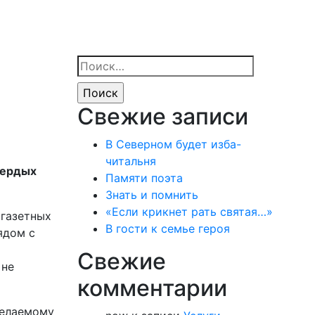
Найти:
Свежие записи
В Северном будет изба-
читальня
вердых
Памяти поэта
Знать и помнить
«Если крикнет рать святая…»
 газетных
В гости к семье героя
ядом с
Свежие
 не
комментарии
желаемому