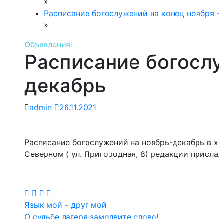
»
Расписание богослужений на конец ноября
»
Объявления
Расписание богосл
декабрь
admin
26.11.2021
Расписание богослужений на ноябрь-декабрь в 
Северном ( ул. Пригородная, 8) редакции присл
Навигация
Язык мой – друг мой
О судьбе лагеря замолвите слово!