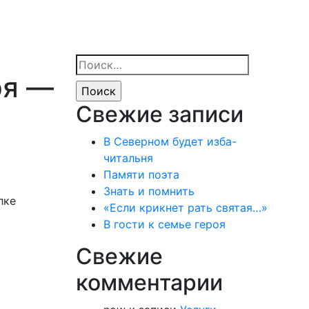
Найти:
ря —
Свежие записи
В Северном будет изба-
читальня
Памяти поэта
Знать и помнить
лке
«Если крикнет рать святая…»
В гости к семье героя
Свежие
комментарии