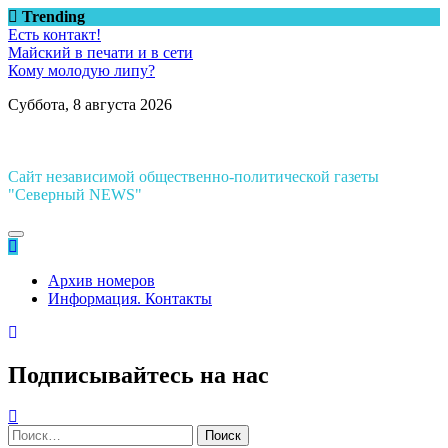
Перейти
Trending
к
Есть контакт!
содержимому
Майский в печати и в сети
Кому молодую липу?
Суббота, 8 августа 2026
Сайт независимой общественно-политической газеты
"Северный NEWS"
Архив номеров
Информация. Контакты
Подписывайтесь на нас
Найти: