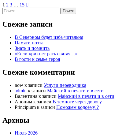
1
2
3
…
15
Найти:
Свежие записи
В Северном будет изба-читальня
Памяти поэта
Знать и помнить
«Если крикнет рать святая…»
В гости к семье героя
Свежие комментарии
now
к записи
Услуги переводчика
admin
к записи
Майский в печати и в сети
Валентина
к записи
Майский в печати и в сети
Аноним
к записи
В темноте через дорогу
Principium
к записи
Поможем водоёму!?
Архивы
Июль 2026