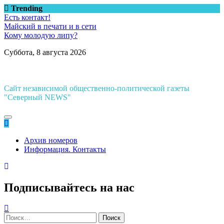
Перейти
Trending
к
Есть контакт!
содержимому
Майский в печати и в сети
Кому молодую липу?
Суббота, 8 августа 2026
Сайт независимой общественно-политической газеты
"Северный NEWS"
Архив номеров
Информация. Контакты
Подписывайтесь на нас
Найти: