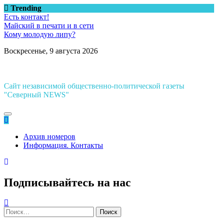
Перейти
Trending
к
Есть контакт!
содержимому
Майский в печати и в сети
Кому молодую липу?
Воскресенье, 9 августа 2026
Сайт независимой общественно-политической газеты
"Северный NEWS"
Архив номеров
Информация. Контакты
Подписывайтесь на нас
Найти: