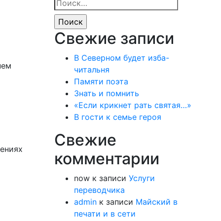
Найти:
Свежие записи
В Северном будет изба-
нем
читальня
Памяти поэта
Знать и помнить
«Если крикнет рать святая…»
В гости к семье героя
Свежие
щениях
комментарии
now
к записи
Услуги
переводчика
admin
к записи
Майский в
печати и в сети