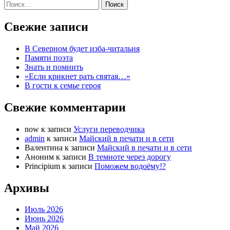
Найти:
Свежие записи
В Северном будет изба-читальня
Памяти поэта
Знать и помнить
«Если крикнет рать святая…»
В гости к семье героя
Свежие комментарии
now
к записи
Услуги переводчика
admin
к записи
Майский в печати и в сети
Валентина
к записи
Майский в печати и в сети
Аноним
к записи
В темноте через дорогу
Principium
к записи
Поможем водоёму!?
Архивы
Июль 2026
Июнь 2026
Май 2026