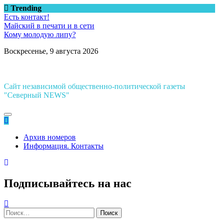
Перейти
Trending
к
Есть контакт!
содержимому
Майский в печати и в сети
Кому молодую липу?
Воскресенье, 9 августа 2026
Сайт независимой общественно-политической газеты
"Северный NEWS"
Архив номеров
Информация. Контакты
Подписывайтесь на нас
Найти: