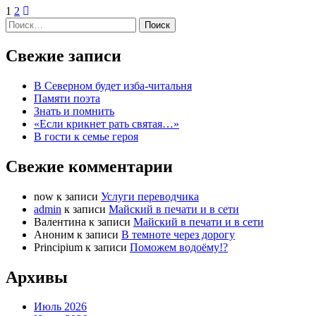
1
2
Найти:
Свежие записи
В Северном будет изба-читальня
Памяти поэта
Знать и помнить
«Если крикнет рать святая…»
В гости к семье героя
Свежие комментарии
now
к записи
Услуги переводчика
admin
к записи
Майский в печати и в сети
Валентина
к записи
Майский в печати и в сети
Аноним
к записи
В темноте через дорогу
Principium
к записи
Поможем водоёму!?
Архивы
Июль 2026