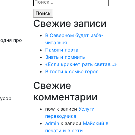
Найти:
Свежие записи
В Северном будет изба-
годня про
читальня
Памяти поэта
Знать и помнить
«Если крикнет рать святая…»
В гости к семье героя
Свежие
комментарии
мусор
now
к записи
Услуги
переводчика
admin
к записи
Майский в
печати и в сети