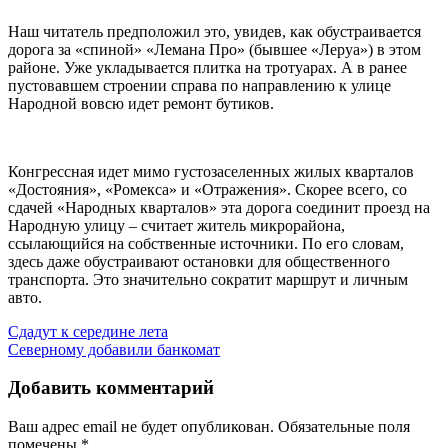
Наш читатель предположил это, увидев, как обустраивается
дорога за «спиной» «Лемана Про» (бывшее «Леруа») в этом
районе. Уже укладывается плитка на тротуарах. А в ранее
пустовавшем строении справа по направлению к улице
Народной вовсю идет ремонт бутиков.
Конгрессная идет мимо густозаселенных жилых кварталов
«Достояния», «Ромекса» и «Отражения». Скорее всего, со
сдачей «Народных кварталов» эта дорога соединит проезд на
Народную улицу – считает житель микрорайона,
ссылающийся на собственные источники. По его словам,
здесь даже обустраивают остановки для общественного
транспорта. Это значительно сократит маршрут и личным
авто.
Навигация
Сдадут к середине лета
Северному добавили банкомат
по
записям
Добавить комментарий
Ваш адрес email не будет опубликован.
Обязательные поля
помечены
*