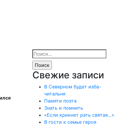
Найти:
Свежие записи
В Северном будет изба-
читальня
лился
Памяти поэта
Знать и помнить
«Если крикнет рать святая…»
В гости к семье героя