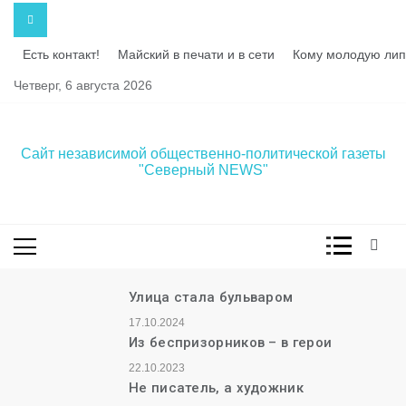
Перейти
к
содержимому
Есть контакт!
Майский в печати и в сети
Кому молодую лип
Четверг, 6 августа 2026
Сайт независимой общественно-политической газеты
"Северный NEWS"
Улица стала бульваром
17.10.2024
Из беспризорников – в герои
22.10.2023
Не писатель, а художник