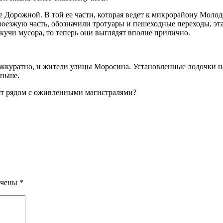
е Дорожной. В той ее части, которая ведет к микрорайону Моло
роезжую часть, обозначили тротуары и пешеходные переходы, эта
кучи мусора, то теперь они выглядят вполне прилично.
и аккуратно, и жители улицы Моросина. Установленные лодочки 
еньше.
оят рядом с оживленными магистралями?
ечены
*