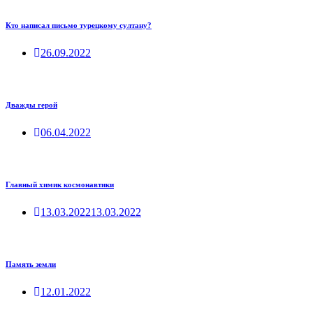
Кто написал письмо турецкому султану?
26.09.2022
Дважды герой
06.04.2022
Главный химик космонавтики
13.03.2022
13.03.2022
Память земли
12.01.2022