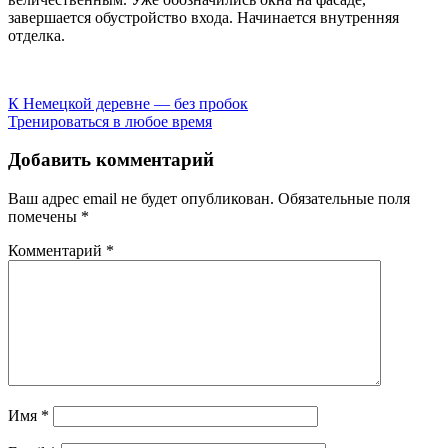
завершается обустройство входа. Начинается внутренняя
отделка.
Навигация
К Немецкой деревне — без пробок
Тренироваться в любое время
по
записям
Добавить комментарий
Ваш адрес email не будет опубликован.
Обязательные поля
помечены
*
Комментарий
*
Имя
*