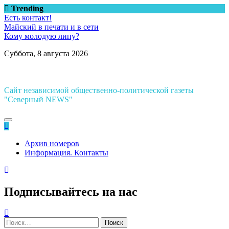
Перейти
Trending
к
Есть контакт!
содержимому
Майский в печати и в сети
Кому молодую липу?
Суббота, 8 августа 2026
Сайт независимой общественно-политической газеты
"Северный NEWS"
Архив номеров
Информация. Контакты
Подписывайтесь на нас
Найти: