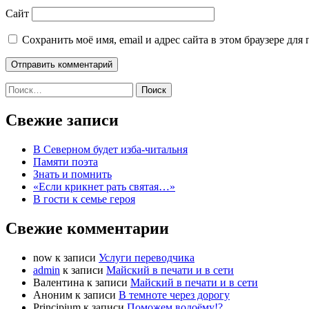
Сайт
Сохранить моё имя, email и адрес сайта в этом браузере д
Найти:
Свежие записи
В Северном будет изба-читальня
Памяти поэта
Знать и помнить
«Если крикнет рать святая…»
В гости к семье героя
Свежие комментарии
now
к записи
Услуги переводчика
admin
к записи
Майский в печати и в сети
Валентина
к записи
Майский в печати и в сети
Аноним
к записи
В темноте через дорогу
Principium
к записи
Поможем водоёму!?