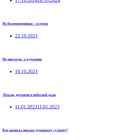
17.10.2024
18.10.2024
Из беспризорников – в герои
22.10.2023
Не писатель, а художник
10.10.2023
Летали, дружили в небесной дали
11.01.2023
11.01.2023
Кто написал письмо турецкому султану?