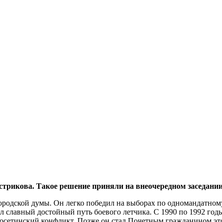
стрикова. Такое решение приняли на внеочередном заседани
ородской думы. Он легко победил на выборах по одномандатному 
ыл славный достойный путь боевого летчика. С 1990 по 1992 го
-осетинский конфликт. Позже он стал Почетным гражданином это