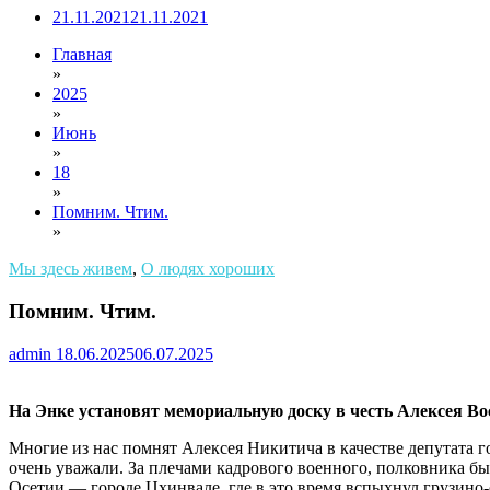
21.11.2021
21.11.2021
Главная
»
2025
»
Июнь
»
18
»
Помним. Чтим.
»
Мы здесь живем
,
О людях хороших
Помним. Чтим.
admin
18.06.2025
06.07.2025
На Энке установят мемориальную доску в честь Алексея Во
Многие из нас помнят Алексея Никитича в качестве депутата г
очень уважали. За плечами кадрового военного, полковника б
Осетии — городе Цхинвале, где в это время вспыхнул грузино