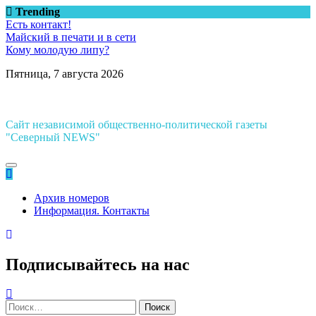
Перейти
Trending
к
Есть контакт!
содержимому
Майский в печати и в сети
Кому молодую липу?
Пятница, 7 августа 2026
Сайт независимой общественно-политической газеты
"Северный NEWS"
Архив номеров
Информация. Контакты
Подписывайтесь на нас
Найти: