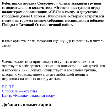
Ребятишки поселка Северного – члены младшей группы
самодеятельного коллектива «Огонек» выступили перед
волонтерами организации «СВОи в тылу» и депутатом
городской думы Сергеем Лузиновым, который встретился
с ними на торжественном собрании, посвященном юбилею
Победы в Великой Отечественной войне.
Юные артисты пели, показали сценку «Дети войны» и читали
стихи.
Члены коллектива приглашают вступить в него тех, кто
чувствует в себе артистические наклонности, — как детей, так
и взрослых. В «Огоньке» существует и вокальная группа,
которая с удовольствием примет любителей пения и
играющих на любых инструментах.
Навигация
Спросили — ответил
Центр «Кольца» открылся взору
по
записям
Добавить комментарий