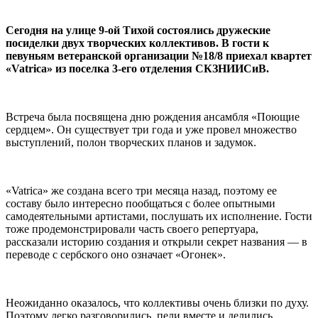
Сегодня на улице 9-ой Тихой состоялись дружеские
посиделки двух творческих коллективов. В гости к
певуньям ветеранской организации №18/8 приехал квартет
«
Vatrica
» из поселка 3-его отделения СКЗНИИСиВ.
Встреча была посвящена дню рождения ансамбля «Поющие
сердцем». Он существует три года и уже провел множество
выступлений, полон творческих планов и задумок.
«Vatrica» же создана всего три месяца назад, поэтому ее
составу было интересно пообщаться с более опытными
самодеятельными артистами, послушать их исполнение. Гости
тоже продемонстрировали часть своего репертуара,
рассказали историю создания и открыли секрет названия — в
переводе с сербского оно означает «Огонек».
Неожиданно оказалось, что коллективы очень близки по духу.
Поэтому легко разговорились, пели вместе и делились