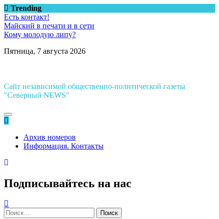
Перейти
Trending
к
Есть контакт!
содержимому
Майский в печати и в сети
Кому молодую липу?
Пятница, 7 августа 2026
Сайт независимой общественно-политической газеты
"Северный NEWS"
Архив номеров
Информация. Контакты
Подписывайтесь на нас
Найти: