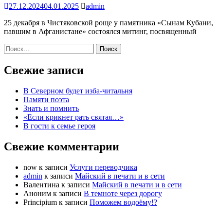
27.12.2024
04.01.2025
admin
25 декабря в Чистяковской роще у памятника «Сынам Кубани,
павшим в Афганистане» состоялся митинг, посвященный
Найти:
Свежие записи
В Северном будет изба-читальня
Памяти поэта
Знать и помнить
«Если крикнет рать святая…»
В гости к семье героя
Свежие комментарии
now
к записи
Услуги переводчика
admin
к записи
Майский в печати и в сети
Валентина
к записи
Майский в печати и в сети
Аноним
к записи
В темноте через дорогу
Principium
к записи
Поможем водоёму!?