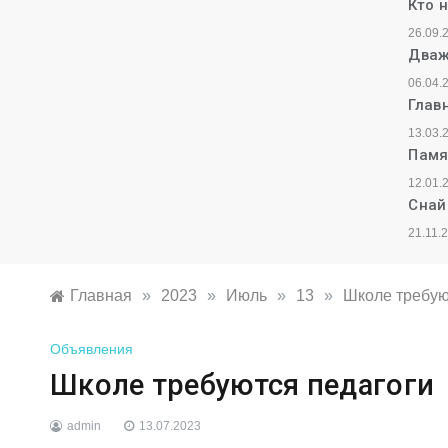
Кто 
26.09.
Дваж
06.04.
Глав
13.03.
Памя
12.01.
Снай
21.11.
Главная
»
2023
»
Июль
»
13
»
Школе требую
Объявления
Школе требуются педагоги
admin
13.07.2023