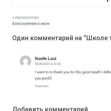
Навигация
Богослужения в июле
по
Один комментарий на “
Школе 
записям
Noelle Laut
:
04.09.2023 в 11:41
I want to to thank you for this good read!! I def
you postÖ
Ответить
Добавить комментарий