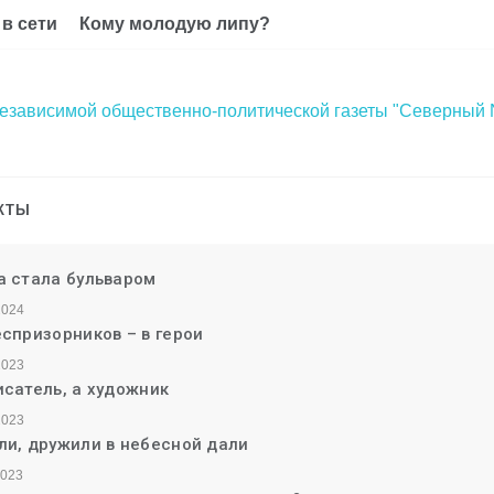
 в сети
Кому молодую липу?
независимой общественно-политической газеты "Северный
КТЫ
а стала бульваром
2024
еспризорников – в герои
2023
исатель, а художник
2023
ли, дружили в небесной дали
2023