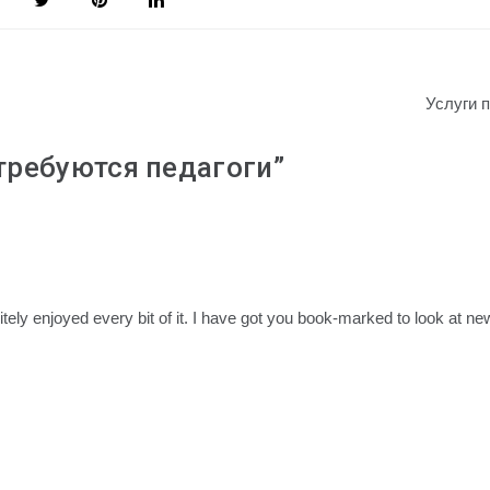
Услуги 
требуются педагоги
”
initely enjoyed every bit of it. I have got you book-marked to look at ne