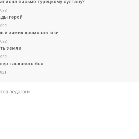
написал письмо турецкому султану?
2022
ды герой
2022
ный химик космонавтики
2022
ть земли
2022
пер танкового боя
2021
тся педагоги