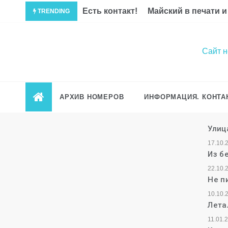
Перейти
Есть контакт!
Майский в печати и
TRENDING
к
содержимому
Сайт 
АРХИВ НОМЕРОВ
ИНФОРМАЦИЯ. КОНТА
Улиц
17.10.
Из б
22.10.
Не п
10.10.
Лета
11.01.