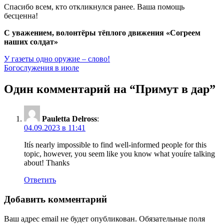
Спасибо всем, кто откликнулся ранее. Ваша помощь
бесценна!
С уважением, волонтёры тёплого движения «Согреем
наших солдат»
Навигация
У газеты одно оружие – слово!
Богослужения в июле
по
записям
Один комментарий на “
Примут в дар
”
Pauletta Delross
:
04.09.2023 в 11:41
Itís nearly impossible to find well-informed people for this
topic, however, you seem like you know what youíre talking
about! Thanks
Ответить
Добавить комментарий
Ваш адрес email не будет опубликован.
Обязательные поля