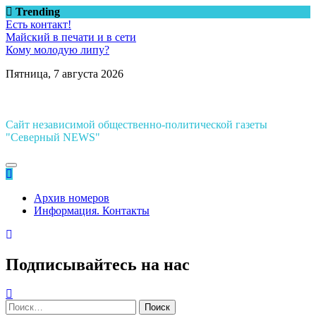
Перейти
Trending
к
Есть контакт!
содержимому
Майский в печати и в сети
Кому молодую липу?
Пятница, 7 августа 2026
Сайт независимой общественно-политической газеты
"Северный NEWS"
Архив номеров
Информация. Контакты
Подписывайтесь на нас
Найти: