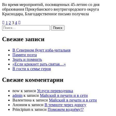
Во время мероприятий, посвященных 45-летию со дня
образования Прикубанского внутригородского округа
Краснодара, Благодарственное письмо получила
1
2
3
4
Найти:
Свежие записи
В Северном будет изба-читальня
Памяти поэта
Знать и помнить
«Если крикнет рать святая…»
В гости к семье героя
Свежие комментарии
now
к записи
Услуги переводчика
admin
к записи
Майский в печати и в сети
Валентина
к записи
Майский в печати и в сети
Аноним
к записи
В темноте через дорогу
Principium
к записи
Поможем водоёму!?