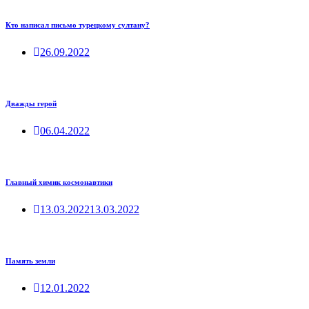
Кто написал письмо турецкому султану?
26.09.2022
Дважды герой
06.04.2022
Главный химик космонавтики
13.03.2022
13.03.2022
Память земли
12.01.2022