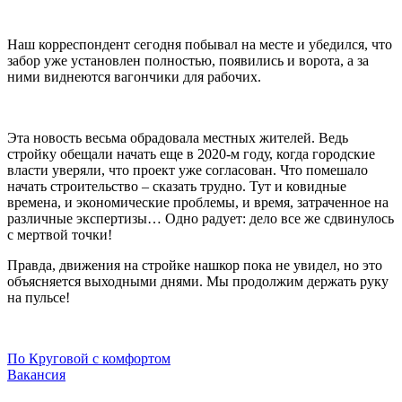
Наш корреспондент сегодня побывал на месте и убедился, что
забор уже установлен полностью, появились и ворота, а за
ними виднеются вагончики для рабочих.
Эта новость весьма обрадовала местных жителей. Ведь
стройку обещали начать еще в 2020-м году, когда городские
власти уверяли, что проект уже согласован. Что помешало
начать строительство – сказать трудно. Тут и ковидные
времена, и экономические проблемы, и время, затраченное на
различные экспертизы… Одно радует: дело все же сдвинулось
с мертвой точки!
Правда, движения на стройке нашкор пока не увидел, но это
объясняется выходными днями. Мы продолжим держать руку
на пульсе!
Навигация
По Круговой с комфортом
Вакансия
по