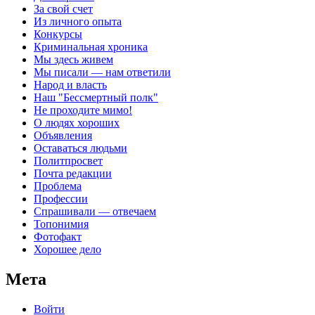
За свой счет
Из личного опыта
Конкурсы
Криминальная хроника
Мы здесь живем
Мы писали — нам ответили
Народ и власть
Наш "Бессмертный полк"
Не проходите мимо!
О людях хороших
Объявления
Оставаться людьми
Политпросвет
Почта редакции
Проблема
Профессии
Спрашивали — отвечаем
Топонимия
Фотофакт
Хорошее дело
Мета
Войти