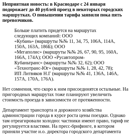
Неприятная новость: в
Краснодаре с 24 января
подорожает до 40 рублей проезд в некоторых городских
маршрутках. О повышении тарифа заявили пока
пять
перевозчик
ов.
Больше платить придется на маршрутах
следующих компаний: ООО
«Кубань» (маршруты №№ 11, 34, 75, 106А, 114А,
150А, 163А, 186Б); ООО
«Мегаполис» (маршруты №№ 26, 67, 90, 95, 160А,
166А, 174А); ООО «Русавтопром-
Кубаньтранс» (маршруты №№ 32, 62); ООО
«Технотранс-Юг» (маршруты №№ 1, 28, 42, 78);
ИП Литвяков Н.Г (маршруты №№ 41, 136А, 146А,
157А, 170А, 176А).
Нет сомнения, что скоро к ним присоединятся остальные. На
пригородных маршрутах тоже планируют увеличить
стоимость проезда в зависимости от протяженности.
Департамент транспорта и дорожного хозяйства
администрации города в курсе роста цены поездки. Однако
там отреагировали холодно: частники имеют право, тариф не
регулируется властями. На пресс-брифинге, в котором
приняли участие и.о. директора городского департамента