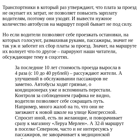
Транспортники в который раз утверждают, что плата за проезд
не окупает их затрат, не позволяет повысить зарплату
водителям, поэтому они уходят. И вывести нужное
количество автобусов на маршрут порой бывает не под силу.
Но если водители позволяют себе проезжать остановки, на
которых голосуют, размахивая руками, пассажиры, значит не
так уж и заботит их сбор платы за проезд. Значит, на маршруте
их волнует что-то другое – парируют наши читатели,
обсуждающие тему в соцсетях.
За последние 10 лет стоимость проезда выросла в
4 раза (с 10 до 40 рублей) – рассуждают жители. А
улучшений в обслуживании пассажиров не
заметно. Автобусы ходят грязные, о
кондиционерах уже и вспоминать перестали.
Контроля за соблюдением графика не видно,
водители позволяют себе сокращать путь.
Например, много жалоб на то, что они не
заезжают к новой школе на улице Конгрессной.
Спросит иной, есть ли желающие, и поворачивает
сразу к магазину «Леруа Мерлен». А 32-й маршрут
в поселке Северном, часто и не интересуясь у
пассажиров, не заворачивает к медицинской