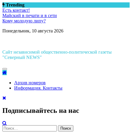
Перейти
Trending
к
Есть контакт!
содержимому
Майский в печати и в сети
Кому молодую липу?
Понедельник, 10 августа 2026
Сайт независимой общественно-политической газеты
"Северный NEWS"
Архив номеров
Информация. Контакты
Подписывайтесь на нас
Найти: