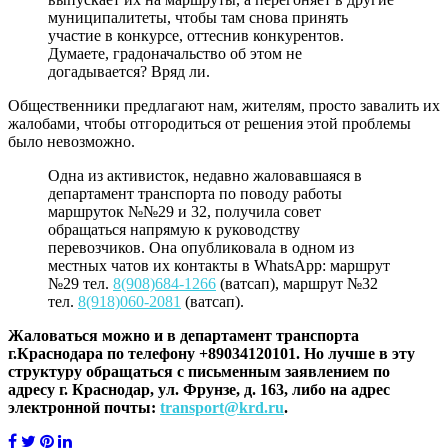
муниципалитеты, чтобы там снова принять
участие в конкурсе, оттеснив конкурентов.
Думаете, градоначальство об этом не
догадывается? Вряд ли.
Общественники предлагают нам, жителям, просто завалить их
жалобами, чтобы отгородиться от решения этой проблемы
было невозможно.
Одна из активисток, недавно жаловавшаяся в
департамент транспорта по поводу работы
маршруток №№29 и 32, получила совет
обращаться напрямую к руководству
перевозчиков. Она опубликовала в одном из
местных чатов их контакты в WhatsApp: маршрут
№29 тел.
8(908)684-1266
(ватсап), маршрут №32
тел.
8(918)060-2081
(ватсап).
Жаловаться можно и в департамент транспорта
г.Краснодара по телефону +89034120101. Но лучше в эту
структуру обращаться с письменным заявлением по
адресу г. Краснодар, ул. Фрунзе, д. 163, либо на адрес
электронной почты:
transport@krd.ru
.