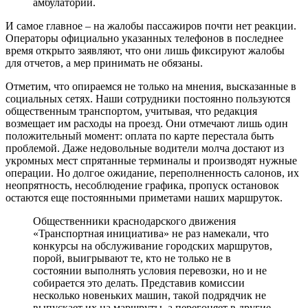
амбулатории.
И самое главное – на жалобы пассажиров почти нет реакции.
Операторы официально указанных телефонов в последнее
время открыто заявляют, что они лишь фиксируют жалобы
для отчетов, а мер принимать не обязаны.
Отметим, что опираемся не только на мнения, высказанные в
социальных сетях. Наши сотрудники постоянно пользуются
общественным транспортом, учитывая, что редакция
возмещает им расходы на проезд. Они отмечают лишь один
положительный момент: оплата по карте перестала быть
проблемой. Даже недовольные водители молча достают из
укромных мест спрятанные терминалы и производят нужные
операции. Но долгое ожидание, переполненность салонов, их
неопрятность, несоблюдение графика, пропуск остановок
остаются еще постоянными приметами наших маршруток.
Общественники краснодарского движения
«Транспортная инициатива» не раз намекали, что
конкурсы на обслуживание городских маршрутов,
порой, выигрывают те, кто не только не в
состоянии выполнять условия перевозки, но и не
собирается это делать. Представив комиссии
несколько новеньких машин, такой подрядчик не
выпускает их на маршруты, а перегоняет в другие