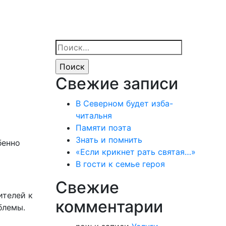
Найти:
Свежие записи
В Северном будет изба-
читальня
Памяти поэта
Знать и помнить
бенно
«Если крикнет рать святая…»
В гости к семье героя
Свежие
ителей к
комментарии
блемы.