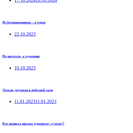
17.10.2024
18.10.2024
Из беспризорников – в герои
22.10.2023
Не писатель, а художник
10.10.2023
Летали, дружили в небесной дали
11.01.2023
11.01.2023
Кто написал письмо турецкому султану?