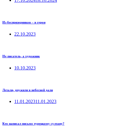
17.10.2024
18.10.2024
Из беспризорников – в герои
22.10.2023
Не писатель, а художник
10.10.2023
Летали, дружили в небесной дали
11.01.2023
11.01.2023
Кто написал письмо турецкому султану?