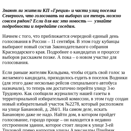
Знают ли жители КП «Греция» и части улиц поселка
Северного, что голосовать на выборах им теперь можно
совсем рядом? Если для вас это новость — узнайте
подробности и передайте соседям.
Начнем с того, что приближается очередной единый день
голосования в России – 11 сентября. В этом году кубанцы
выбирают новый состав Законодательного собрания
Краснодарского края. Подробнее о кандидатах и процессе
выборов расскажем позже. А пока – о новом участке для
голосования.
Если раньше жителям Кильдыма, чтобы отдать свой голос за
желаемого кандидата, приходилось ездить в поселок Водники
(для этого даже несколько рейсов специального автобуса
назначали), то теперь им достаточно перейти улицу 3-ю
Трудовую. Как сообщили журналисту нашей газеты в
территориальной избирательной комиссии, в этом году создан
новый избирательный участок №2278, который расположен
на улице Банановой, д. 284/1. На самом деле, искать
Банановую даже не надо. Найти дом, в котором пройдет
голосование, гораздо проще – он находится в недавно
отстроенном здании, которое стоит лицом к улице 3-ей
Трудовой прямо напротив улицы Александры Приймак.