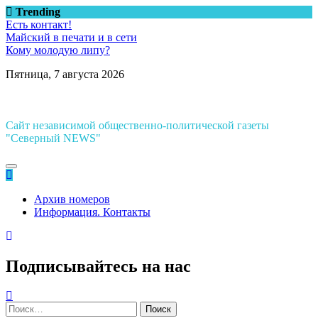
Перейти
Trending
к
Есть контакт!
содержимому
Майский в печати и в сети
Кому молодую липу?
Пятница, 7 августа 2026
Сайт независимой общественно-политической газеты
"Северный NEWS"
Архив номеров
Информация. Контакты
Подписывайтесь на нас
Найти: