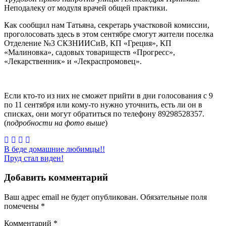
Неподалеку от модуля врачей общей практики.
Как сообщил нам Татьяна, секретарь участковой комиссии,
проголосовать здесь в этом сентябре смогут жители поселка
Отделение №3 СКЗНИИСиВ, КП «Греция», КП
«Малиновка», садовых товариществ «Прогресс»,
«Лекарственник» и «Лекраспромовец».
Если кто-то из них не сможет прийти в дни голосования с 9
по 11 сентября или кому-то нужно уточнить, есть ли он в
списках, они могут обратиться по телефону 89298528357.
(
подробности на фото выше
)
Навигация
В беде домашние любимцы!!
Пруд стал виден!
по
записям
Добавить комментарий
Ваш адрес email не будет опубликован.
Обязательные поля
помечены
*
Комментарий
*