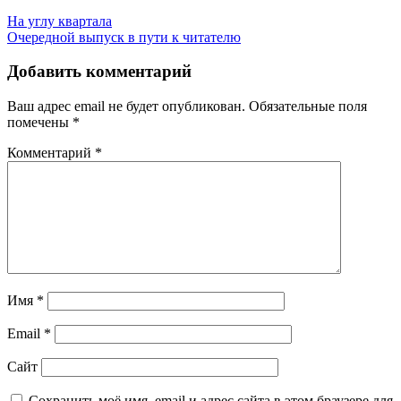
Навигация
На углу квартала
Очередной выпуск в пути к читателю
по
записям
Добавить комментарий
Ваш адрес email не будет опубликован.
Обязательные поля
помечены
*
Комментарий
*
Имя
*
Email
*
Сайт
Сохранить моё имя, email и адрес сайта в этом браузере для