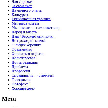
Для справки
За свой счет
Из личного опыта
Конкурсы
Криминальная хроника
Мы здесь живем
Мы писали — нам ответили
Народ и власть
Наш "Бессмертный полк"
Не проходите мимо!
О людях хороших
Объявления
Оставаться людьми
Политпросвет
Почта редакции
Проблема
Профессии
Спрашивали — отвечаем
Топонимия
Фотофакт
Хорошее дело
Мета