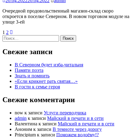
20.04.2022
20.04.2022
admin
Очередной продовольственный магазин-склад скоро
откроется в поселке Северном. В новом торговом модуле на
улице 3-ей
1
2
Найти:
Свежие записи
В Северном будет изба-читальня
Памяти поэта
Знать и помнить
«Если крикнет рать святая…»
В гости к семье героя
Свежие комментарии
now
к записи
Услуги переводчика
admin
к записи
Майский в печати и в сети
Валентина
к записи
Майский в печати и в сети
Аноним
к записи
В темноте через дорогу
Principium
к записи
Поможем водоёму!?