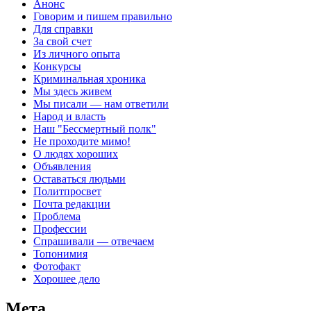
Анонс
Говорим и пишем правильно
Для справки
За свой счет
Из личного опыта
Конкурсы
Криминальная хроника
Мы здесь живем
Мы писали — нам ответили
Народ и власть
Наш "Бессмертный полк"
Не проходите мимо!
О людях хороших
Объявления
Оставаться людьми
Политпросвет
Почта редакции
Проблема
Профессии
Спрашивали — отвечаем
Топонимия
Фотофакт
Хорошее дело
Мета