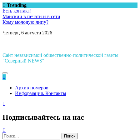
Перейти
Trending
к
Есть контакт!
содержимому
Майский в печати и в сети
Кому молодую липу?
Четверг, 6 августа 2026
Сайт независимой общественно-политической газеты
"Северный NEWS"
Архив номеров
Информация. Контакты
Подписывайтесь на нас
Найти: