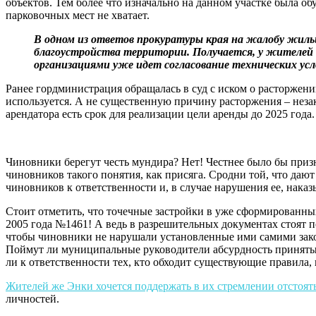
объектов. Тем более что изначально на данном участке была о
парковочных мест не хватает.
В одном из ответов прокуратуры края на жалобу жильц
благоустройства территории. Получается, у жителей п
организациями уже идет согласование технических ус
Ранее гордминистрация обращалась в суд с иском о расторжении
используется. А не существенную причину расторжения – незако
арендатора есть срок для реализации цели аренды до 2025 года.
Чиновники берегут честь мундира? Нет! Честнее было бы приз
чиновников такого понятия, как присяга. Сродни той, что даю
чиновников к ответственности и, в случае нарушения ее, наказ
Стоит отметить, что точечные застройки в уже сформированн
2005 года №1461! А ведь в разрешительных документах стоят п
чтобы чиновники не нарушали установленные ими самими зако
Поймут ли муниципальные руководители абсурдность принятых
ли к ответственности тех, кто обходит существующие правила, 
Жителей же Энки хочется поддержать в их стремлении отстоять
личностей.