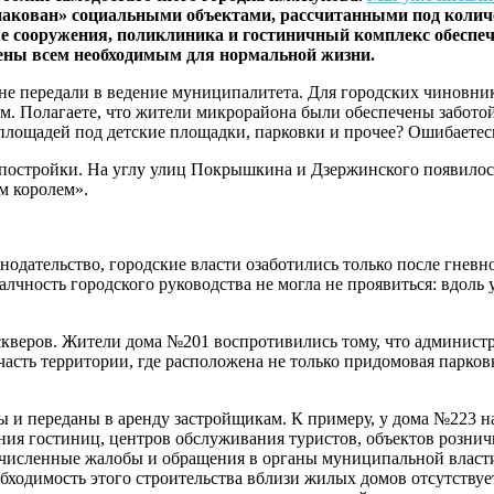
упакован» социальными объектами, рассчитанными под колич
е сооружения, поликлиника и гостиничный комплекс обеспе
ечены всем необходимым для нормальной жизни.
 не передали в ведение муниципалитета. Для городских чиновни
ом. Полагаете, что жители микрорайона были обеспечены забото
лощадей под детские площадки, парковки и прочее? Ошибаетес
остройки. На углу улиц Покрышкина и Дзержинского появилось 
м королем».
одательство, городские власти озаботились только после гневн
алчность городского руководства не могла не проявиться: вдол
скверов. Жители дома №201 воспротивились тому, что админист
 часть территории, где расположена не только придомовая парко
ы и переданы в аренду застройщикам. К примеру, у дома №223 на
ения гостиниц, центров обслуживания туристов, объектов рознич
численные жалобы и обращения в органы муниципальной власти
обходимость этого строительства вблизи жилых домов отсутствуе