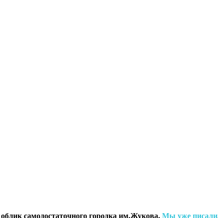
ь облик самодостаточного городка им.Жукова.
Мы уже писали