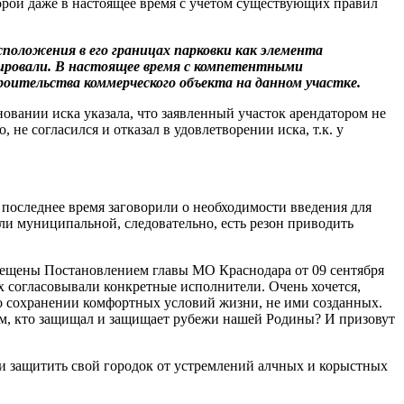
оторой даже в настоящее время с учетом существующих правил
сположения в его границах парковки как элемента
нировали. В настоящее время с компетентными
оительства коммерческого объекта на данном участке.
новании иска указала, что заявленный участок арендатором не
не согласился и отказал в удовлетворении иска, т.к. у
 последнее время заговорили о необходимости введения для
ли муниципальной, следовательно, есть резон приводить
прещены Постановлением главы МО Краснодара от 09 сентября
х согласовывали конкретные исполнители. Очень хочется,
 сохранении комфортных условий жизни, не ими созданных.
ем, кто защищал и защищает рубежи нашей Родины? И призовут
и защитить свой городок от устремлений алчных и корыстных