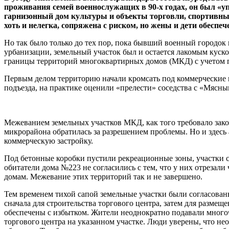
проживания семей военнослужащих в 90-х годах, он был «
гарнизонный дом культуры и объекты торговли, спортивны
хоть и нелегка, сопряжена с риском, но жены и дети обесп
Но так было только до тех пор, пока бывший военный городок
урбанизации, земельный участок был и остается лакомым куск
границы территорий многоквартирных домов (МКД) с учетом п
Первым делом территорию начали кромсать под коммерческие п
подъезда, на практике оценили «прелести» соседства с «Мясны
Межеванием земельных участков МКД, как того требовало закон
микрорайона обратилась за разрешением проблемы. Но и здесь 
коммерческую застройку.
Под бетонные коробки пустили рекреационные зоны, участки 
обитатели дома №223 не согласились с тем, что у них отрезали
домам. Межевание этих территорий так и не завершено.
Тем временем тихой сапой земельные участки были согласован
сначала для строительства торгового центра, затем для размещ
обеспечены с избытком. Жители неоднократно подавали много
торгового центра на указанном участке. Люди уверены, что не