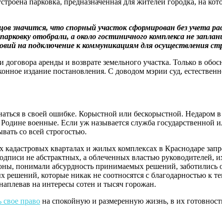
бустроена парковка, предназначенная для жителей городка, на к
ов значится, что спорный участок сформирован без учета ра
арковку отобрали, а около гостиничного комплекса не запла
ловий на подключение к коммуникациям для осуществления стр
 договора аренды и возврате земельного участка. Только в обос
нное издание постановления. С доводом мэрии суд, естественно, 
наться в своей ошибке. Корыстной или бескорыстной. Недаром в
т Родине военные. Если уж называется служба государственной и
ывать со всей строгостью.
ых кадастровых кварталах и жилых комплексах в Краснодаре за
одписи не абстрактных, а облеченных властью руководителей, и
ны, понимали абсурдность принимаемых решений, заботились о
 решений, которые никак не соотносятся с благодарностью к т
наплевав на интересы сотен и тысяч горожан.
 свое право
на спокойную и размеренную жизнь, в их готовност