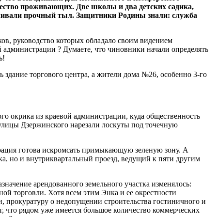
ество проживающих. Две школы и два детских садика,
чивали прочный тыл. Защитники Родины знали: служба
ков, руководство которых обладало своим видением
й администрации ? Думаете, что чиновники начали определять
ь!
здание торгового центра, а жители дома №26, особенно 3-го
ого окрика из краевой администрации, куда общественность
ь улицы Дзержинского нарезали лоскуты под точечную
рация готова искромсать примыкающую зеленую зону. А
вка, но и внутриквартальный проезд, ведущий к пяти другим
значение арендованного земельного участка изменялось:
ной торговли. Хотя всем этим Энка и ее окрестности
, прокуратуру о недопущении строительства гостиничного и
т, что рядом уже имеется большое количество коммерческих