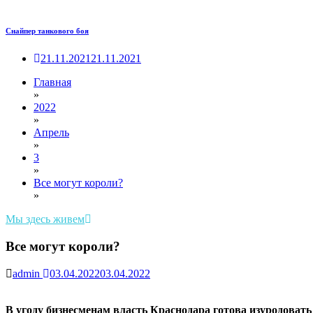
Снайпер танкового боя
21.11.2021
21.11.2021
Главная
»
2022
»
Апрель
»
3
»
Все могут короли?
»
Мы здесь живем
Все могут короли?
admin
03.04.2022
03.04.2022
В угоду бизнесменам власть Краснодара готова изуродоват