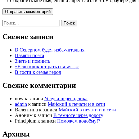
Сохранить моё имя, email и адрес сайта в этом браузере д
Найти:
Свежие записи
В Северном будет изба-читальня
Памяти поэта
Знать и помнить
«Если крикнет рать святая…»
В гости к семье героя
Свежие комментарии
now
к записи
Услуги переводчика
admin
к записи
Майский в печати и в сети
Валентина
к записи
Майский в печати и в сети
Аноним
к записи
В темноте через дорогу
Principium
к записи
Поможем водоёму!?
Архивы