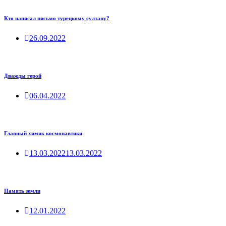
Кто написал письмо турецкому султану?
26.09.2022
Дважды герой
06.04.2022
Главный химик космонавтики
13.03.2022
13.03.2022
Память земли
12.01.2022