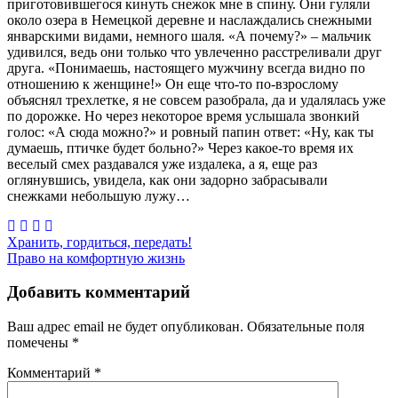
приготовившегося кинуть снежок мне в спину. Они гуляли
около озера в Немецкой деревне и наслаждались снежными
январскими видами, немного шаля. «А почему?» – мальчик
удивился, ведь они только что увлеченно расстреливали друг
друга. «Понимаешь, настоящего мужчину всегда видно по
отношению к женщине!» Он еще что-то по-взрослому
объяснял трехлетке, я не совсем разобрала, да и удалялась уже
по дорожке. Но через некоторое время услышала звонкий
голос: «А сюда можно?» и ровный папин ответ: «Ну, как ты
думаешь, птичке будет больно?» Через какое-то время их
веселый смех раздавался уже издалека, а я, еще раз
оглянувшись, увидела, как они задорно забрасывали
снежками небольшую лужу…
Навигация
Хранить, гордиться, передать!
Право на комфортную жизнь
по
записям
Добавить комментарий
Ваш адрес email не будет опубликован.
Обязательные поля
помечены
*
Комментарий
*