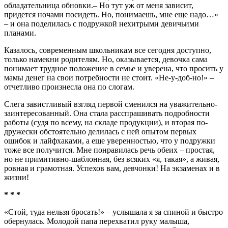
обладательница обновки.– Но тут уж от меня зависит,
придется ночами посидеть. Но, понимаешь, мне еще надо…»
– и она поделилась с подружкой нехитрыми девичьими
планами.
Казалось, современным школьникам все сегодня доступно,
только намекни родителям. Но, оказывается, девочка сама
понимает трудное положение в семье и уверена, что просить у
мамы денег на свои потребности не стоит. «Не-у-доб-но!» –
отчетливо произнесла она по слогам.
Слега завистливый взгляд первой сменился на уважительно-
заинтересованный. Она стала расспрашивать подробности
работы (судя по всему, на складе продукции), и вторая по-
дружески обстоятельно делилась с ней опытом первых
ошибок и лайфхаками, а еще уверенностью, что у подружки
тоже все получится. Мне понравилась речь обеих – простая,
но не примитивно-шаблонная, без всяких «я, такая», а живая,
ровная и грамотная. Успехов вам, девчонки! На экзаменах и в
жизни!
* * *
«Стой, туда нельзя бросать!» – услышала я за спиной и быстро
обернулась. Молодой папа перехватил руку малыша,