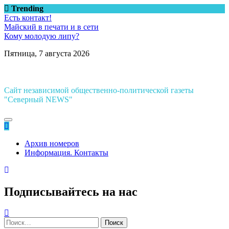
Перейти
Trending
к
Есть контакт!
содержимому
Майский в печати и в сети
Кому молодую липу?
Пятница, 7 августа 2026
Сайт независимой общественно-политической газеты
"Северный NEWS"
Архив номеров
Информация. Контакты
Подписывайтесь на нас
Найти: