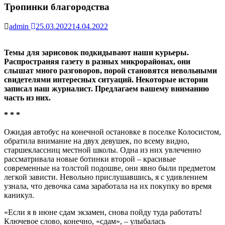
Тропинки благородства
admin
25.03.2022
14.04.2022
Темы для зарисовок подкидывают наши курьеры.
Распространяя газету в разных микрорайонах, они
слышат много разговоров, порой становятся невольными
свидетелями интересных ситуаций. Некоторые истории
записал наш журналист. Предлагаем вашему вниманию
часть из них.
* * *
Ожидая автобус на конечной остановке в поселке Колосистом,
обратила внимание на двух девушек, по всему видно,
старшеклассниц местной школы. Одна из них увлеченно
рассматривала новые ботинки второй – красивые
современные на толстой подошве, они явно были предметом
легкой зависти. Невольно прислушавшись, я с удивлением
узнала, что девочка сама заработала на их покупку во время
каникул.
«Если я в июне сдам экзамен, снова пойду туда работать!
Ключевое слово, конечно, «сдам», – улыбалась