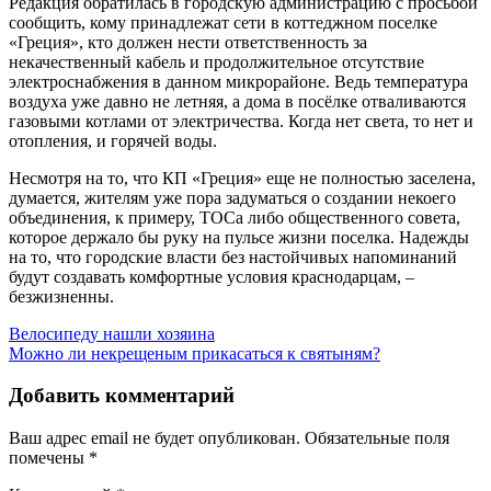
Редакция обратилась в городскую администрацию с просьбой
сообщить, кому принадлежат сети в коттеджном поселке
«Греция», кто должен нести ответственность за
некачественный кабель и продолжительное отсутствие
электроснабжения в данном микрорайоне. Ведь температура
воздуха уже давно не летняя, а дома в посёлке отваливаются
газовыми котлами от электричества. Когда нет света, то нет и
отопления, и горячей воды.
Несмотря на то, что КП «Греция» еще не полностью заселена,
думается, жителям уже пора задуматься о создании некоего
объединения, к примеру, ТОСа либо общественного совета,
которое держало бы руку на пульсе жизни поселка. Надежды
на то, что городские власти без настойчивых напоминаний
будут создавать комфортные условия краснодарцам, –
безжизненны.
Навигация
Велосипеду нашли хозяина
Можно ли некрещеным прикасаться к святыням?
по
записям
Добавить комментарий
Ваш адрес email не будет опубликован.
Обязательные поля
помечены
*