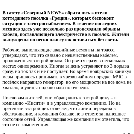
В газету «Северный
NEWS
» обратились жители
коттеджного поселка «Греция», которых беспокоит
ситуация с электроснабжением. В течение последних
месяцев здесь уже несколько раз происходили обрывы
кабеля, поставляющего электричество в посёлок. Жители
вынуждены по несколько суток оставаться без света.
Рабочие, выполняющие аварийные ремонты на трассе,
утверждают, что это связано с некачественным кабелем,
проложенным застройщиком. Он рвется сразу в нескольких
местах одновременно. Иногда за день устраняют по 3 порыва
сразу, но ток так и не поступает. Во время ноябрьских каникул
меры пришлось принимать в чрезвычайном порядке. МЧС в
посёлок направило генератор, но его мощности на все дома не
хватало, и улицы подключали по очереди.
По словам жителей, они обращались к застройщику – в
компанию «Инсити» и в управляющую компанию. Но на
претензии застройщик отвечает, что линии переданы в
обслуживание, и компания больше не в ответе за нынешнее
состояние сетей. Управляющая же компания им ответила, что
это не ее компетенция.