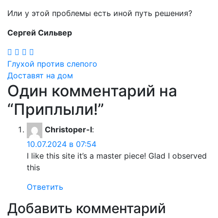
Или у этой проблемы есть иной путь решения?
Сергей Сильвер
Навигация
Глухой против слепого
Доставят на дом
по
Один комментарий на
записям
“
Приплыли!
”
Christoper-I
:
10.07.2024 в 07:54
I like this site it’s a master piece! Glad I observed
this
Ответить
Добавить комментарий