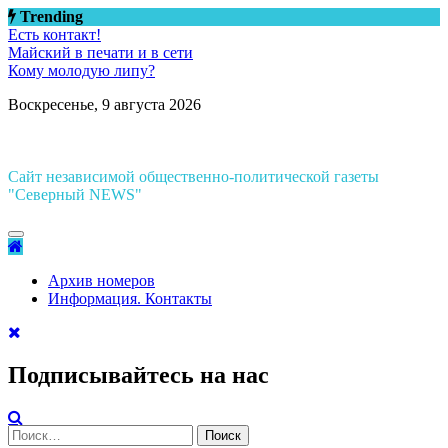
Перейти
Trending
к
Есть контакт!
содержимому
Майский в печати и в сети
Кому молодую липу?
Воскресенье, 9 августа 2026
Сайт независимой общественно-политической газеты
"Северный NEWS"
Архив номеров
Информация. Контакты
Подписывайтесь на нас
Найти: