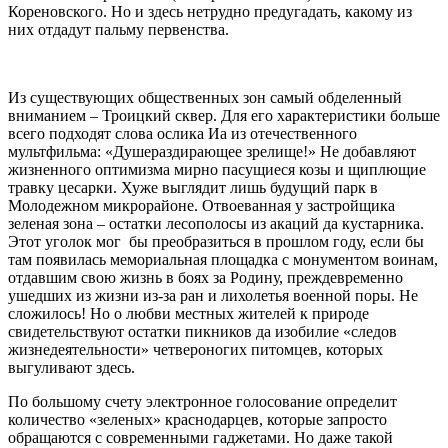
Кореновского. Но и здесь нетрудно предугадать, какому из
них отдадут пальму первенства.
Из существующих общественных зон самый обделенный
вниманием – Троицкий сквер. Для его характеристики больше
всего подходят слова ослика Иа из отечественного
мультфильма: «Душераздирающее зрелище!» Не добавляют
жизненного оптимизма мирно пасущиеся козы и щиплющие
травку цесарки. Хуже выглядит лишь будущий парк в
Молодежном микрорайоне. Отвоеванная у застройщика
зеленая зона – остатки лесополосы из акаций да кустарника.
Этот уголок мог бы преобразиться в прошлом году, если бы
там появилась мемориальная площадка с монументом воинам,
отдавшим свою жизнь в боях за Родину, преждевременно
ушедших из жизни из-за ран и лихолетья военной поры. Не
сложилось! Но о любви местных жителей к природе
свидетельствуют остатки пикников да изобилие «следов
жизнедеятельности» четвероногих питомцев, которых
выгуливают здесь.
По большому счету электронное голосование определит
количество «зеленых» краснодарцев, которые запросто
обращаются с современными гаджетами. Но даже такой