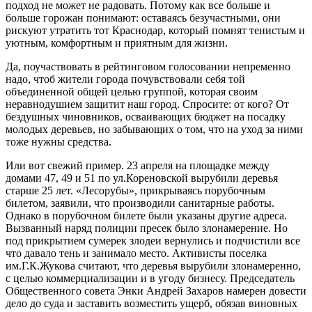
подход не может не радовать. Потому как все больше и
больше горожан понимают: оставаясь безучастными, они
рискуют утратить тот Краснодар, который помнят тенистым и
уютным, комфортным и приятным для жизни.
Да, поучаствовать в рейтинговом голосовании непременно
надо, чтоб жители города почувствовали себя той
объединенной общей целью группой, которая своим
неравнодушием защитит наш город. Спросите: от кого? От
бездушных чиновников, осваивающих бюджет на посадку
молодых деревьев, но забывающих о том, что на уход за ними
тоже нужны средства.
Или вот свежий пример. 23 апреля на площадке между
домами 47, 49 и 51 по ул.Кореновской вырубили деревья
старше 25 лет. «Лесорубы», прикрываясь порубочным
билетом, заявили, что производили санитарные работы.
Однако в порубочном билете были указаны другие адреса.
Вызванный наряд полиции пресек было злонамерение. Но
под прикрытием сумерек злодеи вернулись и подчистили все
что давало тень и занимало место. Активисты поселка
им.Г.К.Жукова считают, что деревья вырубили злонамеренно,
с целью коммерциализации и в угоду бизнесу. Председатель
Общественного совета Энки Андрей Захаров намерен довести
дело до суда и заставить возместить ущерб, обязав виновных