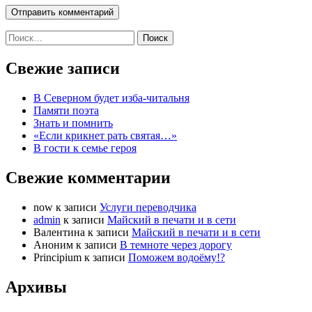
Найти:
Свежие записи
В Северном будет изба-читальня
Памяти поэта
Знать и помнить
«Если крикнет рать святая…»
В гости к семье героя
Свежие комментарии
now
к записи
Услуги переводчика
admin
к записи
Майский в печати и в сети
Валентина
к записи
Майский в печати и в сети
Аноним
к записи
В темноте через дорогу
Principium
к записи
Поможем водоёму!?
Архивы