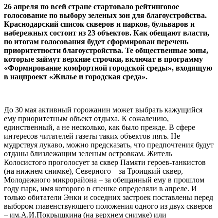
26 апреля по всей стране стартовало рейтинговое
голосование по выбору зеленых зон для благоустройства.
Краснодарский список скверов и парков, бульваров и
набережных состоит из 23 объектов. Как обещают власти,
по итогам голосования будет сформирован перечень
приоритетности благоустройства. Те общественные зоны,
которые займут верхние строчки, включат в программу
«Формирование комфортной городской среды», входящую
в нацпроект «Жилье и городская среда».
До 30 мая активный горожанин может выбрать кажущийся
ему приоритетным объект отдыха. К сожалению,
единственный, а не несколько, как было прежде. В сфере
интересов читателей газеты таких объектов пять. Не
мудрствуя лукаво, можно предсказать, что предпочтения будут
отданы близлежащим зеленым островкам. Житель
Колосистого проголосует за сквер Памяти героев-танкистов
(на нижнем снимке), Северного – за Троицкий сквер,
Молодежного микрорайона – за обещанный ему в прошлом
году парк, имя которого в спешке определяли в апреле. И
только обитатели Энки и соседних застроек поставлены перед
выбором главенствующего положения одного из двух скверов
– им.А.И.Покрышкина (на верхнем снимке) или